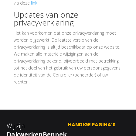
via deze
link.
Updates van onze
privacyverklaring
Het kan voorkomen dat onze privacyverklaring moet
worden bijgewerkt. De laatste versie van de
privacyverklaring is altijd beschikbaar op onze website.
We maken alle materiële wijzigingen aan de
privacyverklaring bekend, bijvoorbeeld met betrekking
tot het doel van het gebruik van uw persoonsgegevens,
de identiteit van de Controller (beheerder) of uw
rechten.
HANDIGE PAGINA’S
Wij zijn
DakwerkenBennek