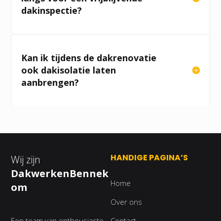
dakinspectie?
Kan ik tijdens de dakrenovatie
ook dakisolatie laten
aanbrengen?
HANDIGE PAGINA’S
Wij zijn
DakwerkenBennek
Home
om
Over ons
Een team van enthousiaste
Contact