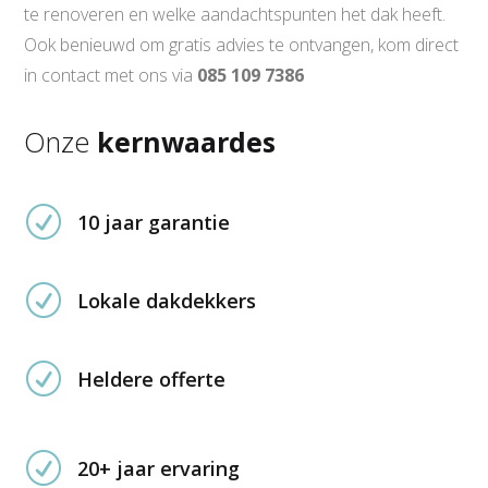
te renoveren en welke aandachtspunten het dak heeft.
Ook benieuwd om gratis advies te ontvangen, kom direct
in contact met ons via
085 109 7386
Onze
kernwaardes
R
10 jaar garantie
R
Lokale dakdekkers
R
Heldere offerte
R
20+ jaar ervaring